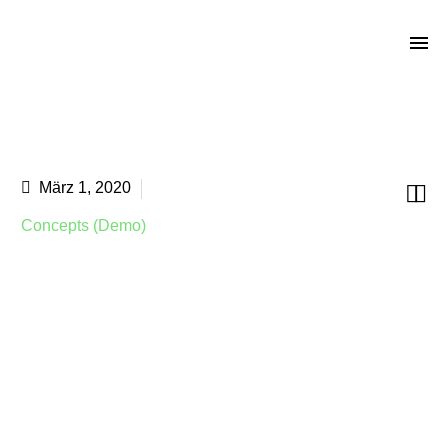
VILLA FOR RENT (DEMO)
März 1, 2020


Concepts (Demo)