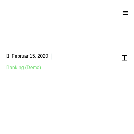
MODERN ART GALLERY (DEMO)
Februar 15, 2020


Banking (Demo)