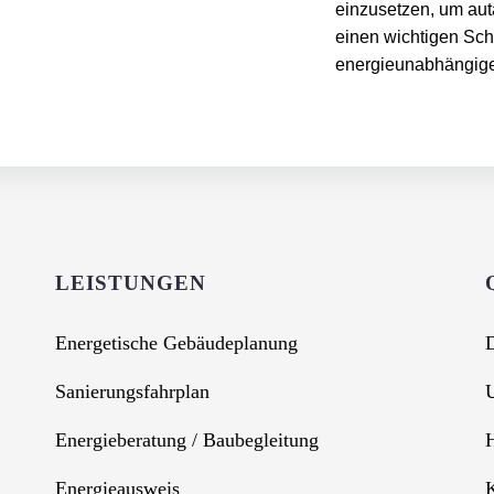
einzusetzen, um aut
einen wichtigen Schr
energieunabhängige
LEISTUNGEN
Energetische Gebäudeplanung
D
Sanierungsfahrplan
U
Energieberatung / Baubegleitung
H
Energieausweis
K